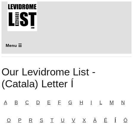
Menu ☰
Our Levidrome List -
(Catala) Letter Í
A
B
C
D
E
F
G
H
I
L
M
N
O
P
R
S
T
U
V
X
À
É
Í
Ó