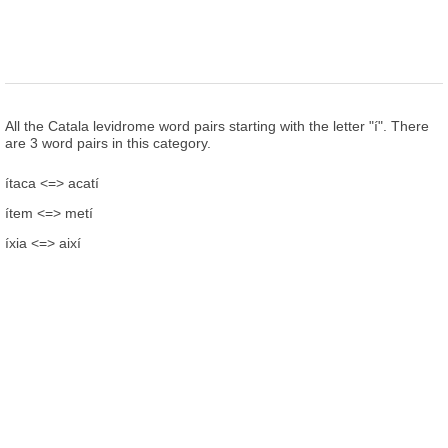
All the Catala levidrome word pairs starting with the letter "í". There
are 3 word pairs in this category.
ítaca <=> acatí
ítem <=> metí
íxia <=> així