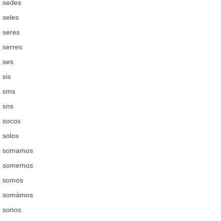
sedes
seles
seres
serres
ses
sis
sms
sns
socos
solos
somamos
somemos
somos
somámos
sonos