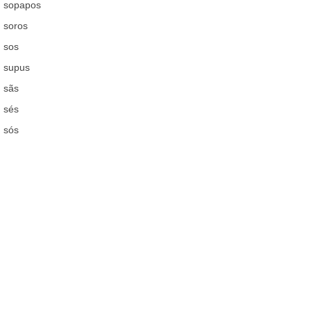
sopapos
soros
sos
supus
sãs
sés
sós