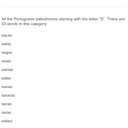
All the Portuguese palindromes starting with the letter "S". There are
33 words in this category.
sacas
safas
sagas
saias
sairias
salas
sanas
sararas
saras
saías
sebes