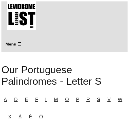
Menu ☰
Our Portuguese
Palindromes - Letter S
A
D
E
F
I
M
O
P
R
S
V
W
X
À
É
Ó