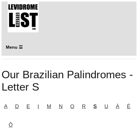
Menu ☰
Our Brazilian Palindromes -
Letter S
A
D
E
I
M
N
O
R
S
U
À
É
Ô