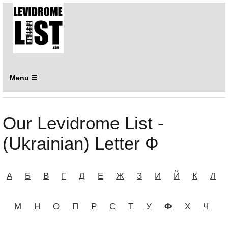
Menu ☰
Our Levidrome List -
(Ukrainian) Letter Ф
А
Б
В
Г
Д
Е
Ж
З
И
Й
К
Л
М
Н
О
П
Р
С
Т
У
Ф
Х
Ч