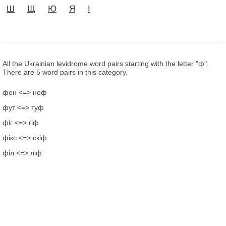
Ш
Щ
Ю
Я
І
All the Ukrainian levidrome word pairs starting with the letter "ф".
There are 5 word pairs in this category.
фен <=> неф
фут <=> туф
фіг <=> гіф
фікс <=> скіф
філ <=> ліф