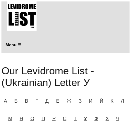
Menu ☰
Our Levidrome List -
(Ukrainian) Letter У
А
Б
В
Г
Д
Е
Ж
З
И
Й
К
Л
М
Н
О
П
Р
С
Т
У
Ф
Х
Ч