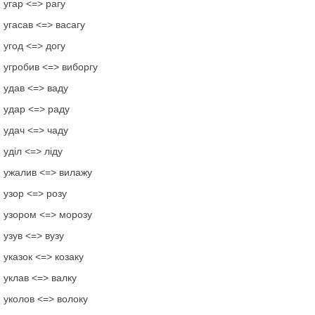
угар <=> рагу
угасав <=> васагу
угод <=> догу
угробив <=> виборгу
удав <=> ваду
удар <=> раду
удач <=> чаду
уділ <=> ліду
ужалив <=> вилажу
узор <=> розу
узором <=> морозу
узув <=> вузу
указок <=> козаку
уклав <=> валку
уколов <=> волоку