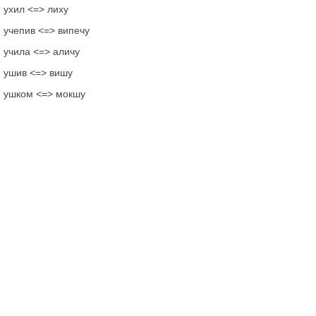
ухил <=> лиху
учепив <=> випечу
учила <=> аличу
ушив <=> вишу
ушком <=> мокшу