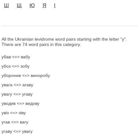
Ш
Щ
Ю
Я
І
All the Ukrainian levidrome word pairs starting with the letter "у".
There are 74 word pairs in this category.
убав <=> вабу
убоз <=> зобу
уборонив <=> виноробу
увага <=> агаву
увагу <=> угаву
уводив <=> видову
увіз <=> зіву
угав <=> вагу
угаву <=> увагу