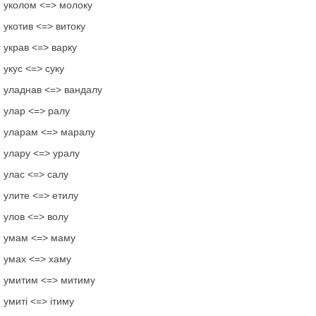
уколом <=> молоку
укотив <=> витоку
украв <=> варку
укус <=> суку
уладнав <=> вандалу
улар <=> ралу
уларам <=> маралу
улару <=> уралу
улас <=> салу
улите <=> етилу
улов <=> волу
умам <=> маму
умах <=> хаму
умитим <=> митиму
умиті <=> ітиму