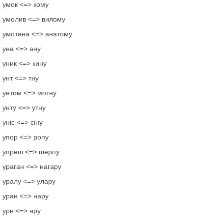
умок <=> кому
умолив <=> вилому
умотана <=> анатому
уна <=> ану
уник <=> кину
унт <=> тну
унтом <=> мотну
унту <=> утну
уніс <=> сіну
упор <=> ропу
упреш <=> шерпу
ураган <=> нагару
уралу <=> улару
уран <=> нару
урн <=> нру