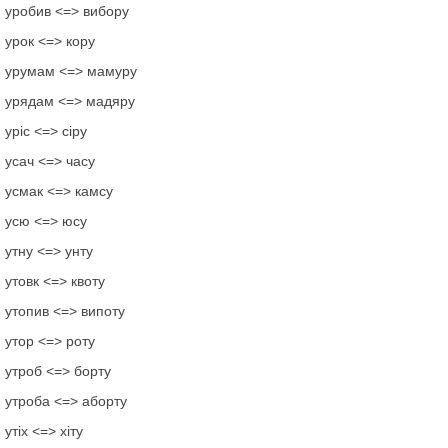
уробив <=> вибору
урок <=> кору
урумам <=> мамуру
урядам <=> мадяру
уріс <=> сіру
усач <=> часу
усмак <=> камсу
усю <=> юсу
утну <=> унту
утовк <=> квоту
утопив <=> випоту
утор <=> роту
утроб <=> борту
утроба <=> аборту
утіх <=> хіту