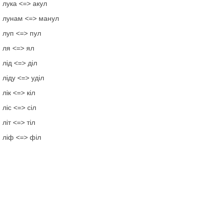
лука <=> акул
лунам <=> манул
луп <=> пул
ля <=> ял
лід <=> діл
ліду <=> уділ
лік <=> кіл
ліс <=> сіл
літ <=> тіл
ліф <=> філ