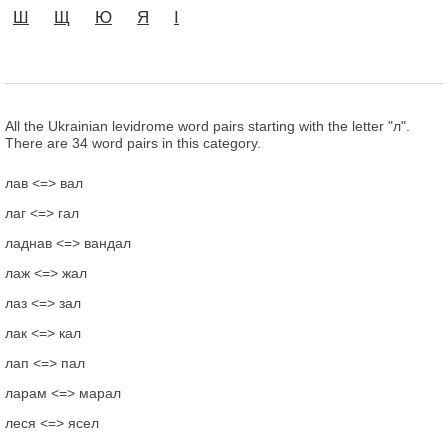
Ш
Щ
Ю
Я
І
All the Ukrainian levidrome word pairs starting with the letter "л".
There are 34 word pairs in this category.
лав <=> вал
лаг <=> гал
ладнав <=> вандал
лаж <=> жал
лаз <=> зал
лак <=> кал
лап <=> пал
ларам <=> марал
леся <=> ясел