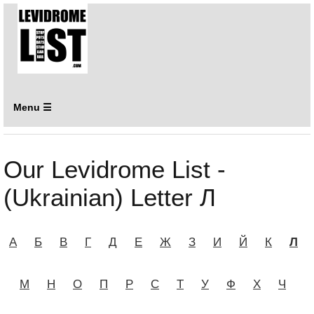
Menu ☰
Our Levidrome List -
(Ukrainian) Letter Л
А
Б
В
Г
Д
Е
Ж
З
И
Й
К
Л
М
Н
О
П
Р
С
Т
У
Ф
Х
Ч