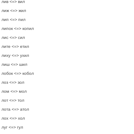
лив <=> вил
лиж <=> жил
лип <=> пил
липок <=> копил
лис <=> сил
лите <=> етил
лиху <=> ухил
лиш <=> шил
лобок <=> кобол
лоз <=> зол
лом <=> мол
лот <=> тол
лота <=> атол
лох <=> хол
луг <=> гул