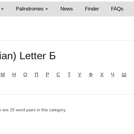
Palindromes
News
Finder
FAQs
ian) Letter Б
М
Н
О
П
Р
С
Т
У
Ф
Х
Ч
Ш
e are 25 word pairs in this category.