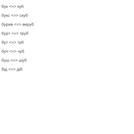
бук <=> куб
букс <=> скуб
бурив <=> вируб
бурт <=> труб
бут <=> туб
буч <=> чуб
буш <=> шуб
бід <=> діб