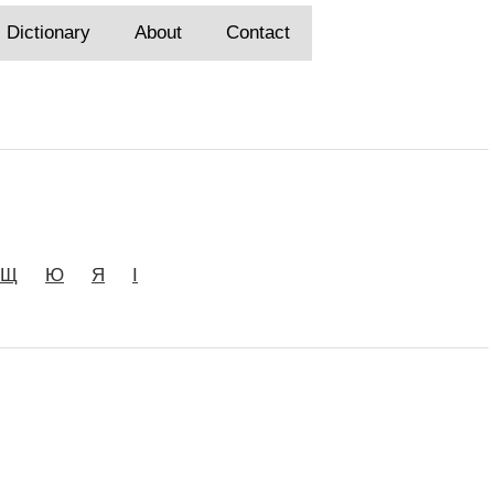
Dictionary
About
Contact
Щ
Ю
Я
І