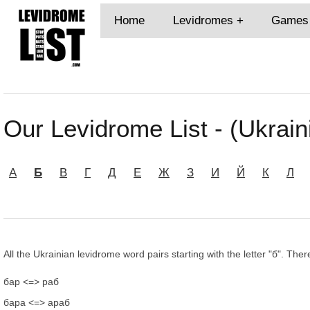
Home
Levidromes
Games
Our Levidrome List - (Ukrain
А
Б
В
Г
Д
Е
Ж
З
И
Й
К
Л
All the Ukrainian levidrome word pairs starting with the letter "б". Ther
бар <=> раб
бара <=> араб