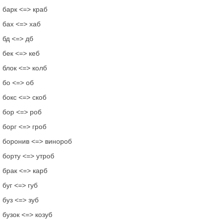
барк <=> краб
бах <=> хаб
бд <=> дб
бек <=> кеб
блок <=> колб
бо <=> об
бокс <=> скоб
бор <=> роб
борг <=> гроб
боронив <=> винороб
борту <=> утроб
брак <=> карб
буг <=> губ
буз <=> зуб
бузок <=> козуб