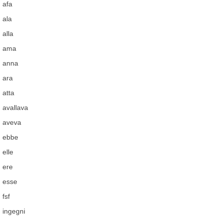
afa
ala
alla
ama
anna
ara
atta
avallava
aveva
ebbe
elle
ere
esse
fsf
ingegni