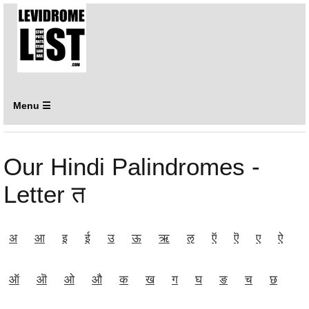
Menu ☰
Our Hindi Palindromes -
Letter त
अ
आ
इ
ई
उ
ऊ
ऋ
ऌ
ऍ
ऎ
ए
ऐ
ऑ
ऒ
ओ
औ
क
ख
ग
घ
ङ
च
छ