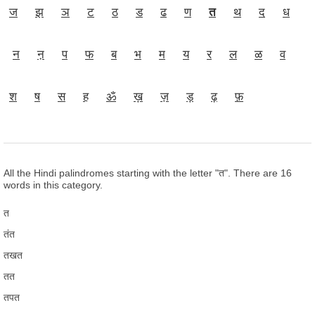
ज
झ
ञ
ट
ठ
ड
ढ
ण
त
थ
द
ध
न
ऩ
प
फ
ब
भ
म
य
र
ल
ळ
व
श
ष
स
ह
ॐ
ख़
ज़
ड़
ढ़
फ़
All the Hindi palindromes starting with the letter "त". There are 16
words in this category.
त
तंत
तखत
तत
तपत