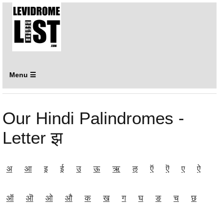
Menu ☰
Our Hindi Palindromes -
Letter झ
अ
आ
इ
ई
उ
ऊ
ऋ
ऌ
ऍ
ऎ
ए
ऐ
ऑ
ऒ
ओ
औ
क
ख
ग
घ
ङ
च
छ