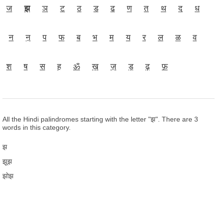
ज
झ
ञ
ट
ठ
ड
ढ
ण
त
थ
द
ध
न
ऩ
प
फ
ब
भ
म
य
र
ल
ळ
व
श
ष
स
ह
ॐ
ख़
ज़
ड़
ढ़
फ़
All the Hindi palindromes starting with the letter "झ". There are 3
words in this category.
झ
झूझ
झोझ