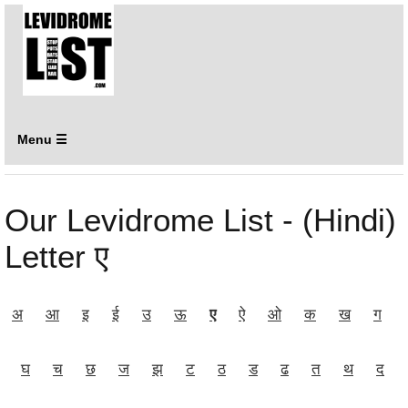
Menu ☰
Our Levidrome List - (Hindi)
Letter ए
अ
आ
इ
ई
उ
ऊ
ए
ऐ
ओ
क
ख
ग
घ
च
छ
ज
झ
ट
ठ
ड
ढ
त
थ
द