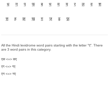
ध
न
प
फ
ब
भ
म
य
र
ल
व
श
स
ह
क़
ख़
ग़
ज़
ढ़
फ़
All the Hindi levidrome word pairs starting with the letter "ए". There
are 3 word pairs in this category.
एक <=> कए
एग <=> गए
एन <=> नए