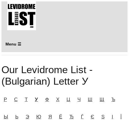
Menu ☰
Our Levidrome List -
(Bulgarian) Letter У
Р
С
Т
У
Ф
Х
Ц
Ч
Ш
Щ
Ъ
Ы
Ь
Э
Ю
Я
Ё
Ђ
Ѓ
Є
Ѕ
І
Ї