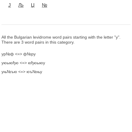
Ј
Љ
Џ
№
All the Bulgarian levidrome word pairs starting with the letter "у".
There are 3 word pairs in this category.
ур№ф <=> ф№ру
уюыюђю <=> юђюыюу
уњ№ъю <=> юъ№њу