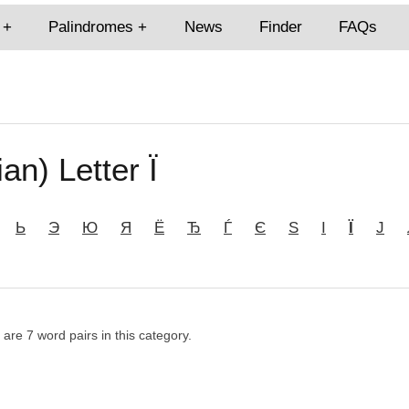
Palindromes
News
Finder
FAQs
an) Letter Ї
Ь
Э
Ю
Я
Ё
Ђ
Ѓ
Є
Ѕ
І
Ї
Ј
e are 7 word pairs in this category.