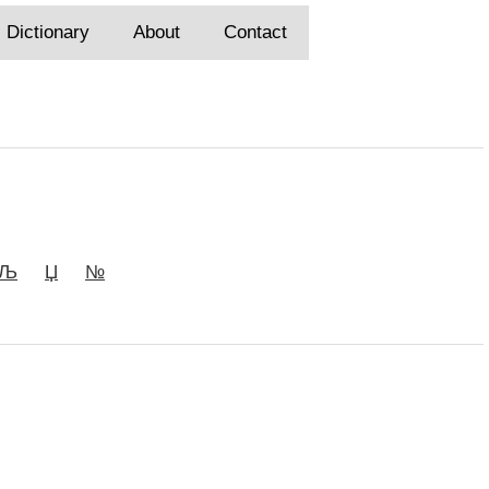
Dictionary
About
Contact
Љ
Џ
№