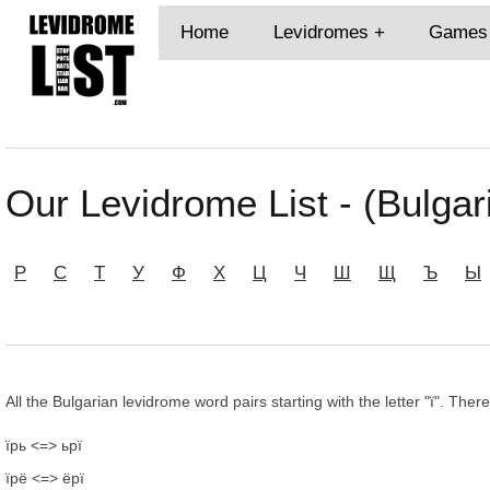
Home
Levidromes
Games
Our Levidrome List - (Bulgari
Р
С
Т
У
Ф
Х
Ц
Ч
Ш
Щ
Ъ
Ы
All the Bulgarian levidrome word pairs starting with the letter "ї". Ther
їрь <=> ьрї
їрё <=> ёрї