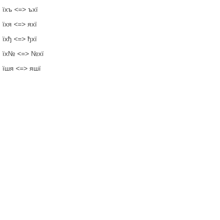
їхъ <=> ъхї
їхя <=> яхї
їхђ <=> ђхї
їх№ <=> №хї
їшя <=> яшї